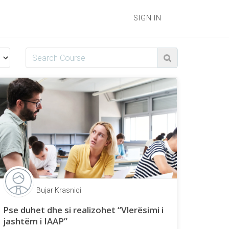
SIGN IN
Bujar Krasniqi
Pse duhet dhe si realizohet “Vlerësimi i
jashtëm i IAAP”