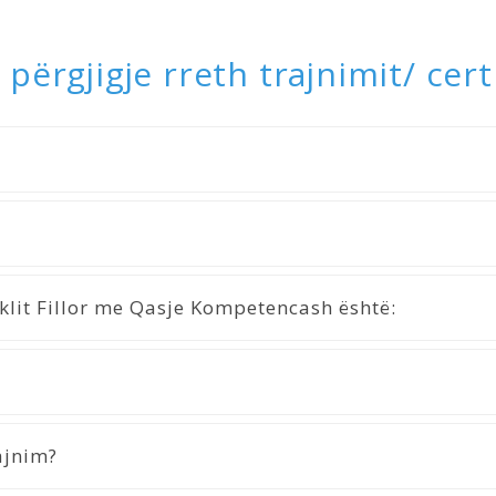
 përgjigje rreth trajnimit/ cert
iklit Fillor me Qasje Kompetencash është:
ajnim?