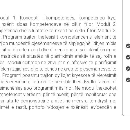
oduli 1: Koncepti i kompetencës, kompetenca kyç,
xënit sipas kompetencave në ciklin fillor. Moduli 2:
nca dhe situatat e të nxënit në ciklin fillor. Moduli 3:
lor. Programi trajton thellësisht kompetencën si element të
u krijon mundësitë pjesëmarrësve të shpjegojnë lidhjen midis
situatën e të nxënit dhe dimensionet e saj, planifikimin në
matricës së situatës në planifikimin efektiv të saj, rolin e
ës. Moduli ndihmon në zhvillimin e aftësive të planifikimit
roblem-zgjidhjes dhe të punës në grup të pjesëmarrësve, të
 Programi poashtu trajton dy llojet kryesore të vlerësimit
he vlerësimin e të nxënit - përmbledhës. Ky lloj vlerësimi
 mësimdhënies apo programit mësimor. Në modul theksohet
mpetencat vlerësimi për të nxënit, për të monitoruar dhe
suar ata të demonstrojnë arritjet në mënyra të ndryshme.
udimet e rastit, portofolin/dosjen e nxënësit, evidencën e