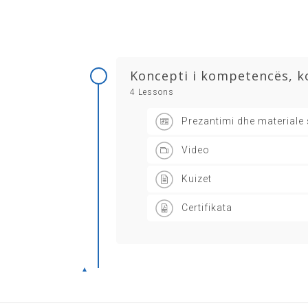
Koncepti i kompetencës, k
4 Lessons
Prezantimi dhe materiale
Video
Kuizet
Certifikata