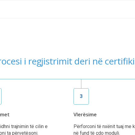
ocesi i regjistrimit deri në certifi
3
imet
Vlerësime
dhni trajnimin të cilin e
Përforconi të nxënit tuaj me 
oni ta përvetësoni.
në fund të çdo moduli.