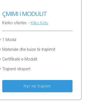
ÇMIMI I MODULIT
Kërko ofertën -
Kliko Këtu
1 Modul
Materiale dhe kuize të trajnimit
Certifikatë e Modulit
Trajnerë ekspert
Hyr në trajnim