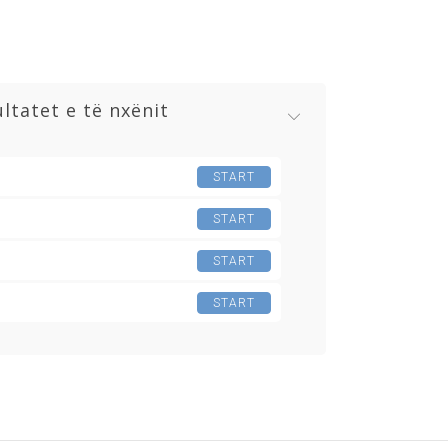
tatet e të nxënit
START
START
START
START