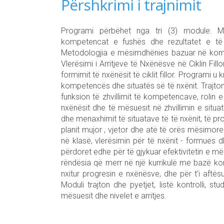
Përshkrimi i trajnimit
Programi përbëhet nga tri (3) module. M
kompetencat e fushës dhe rezultatet e të n
Metodologjia e mësimdhënies bazuar në kompete
Vlerësimi i Arritjeve të Nxënësve në Ciklin Fil
formimit të nxënësit të ciklit fillor. Programi 
kompetencës dhe situatës së të nxënit. Trajton 
funksion të zhvillimit të kompetencave, rolin e 
nxënësit dhe të mësuesit në zhvillimin e situat
dhe menaxhimit të situatave të të nxënit, të p
planit mujor , vjetor dhe atë të orës mësimore.
në klasë, vlerësimin për të nxënit - formues d
përdoret edhe për të gjykuar efektivitetin e
rëndësia që merr në një kurrikulë me bazë ko
nxitur progresin e nxënësve, dhe për t’i aftë
Moduli trajton dhe pyetjet, listë kontrolli, st
mësuesit dhe nivelet e arritjes.