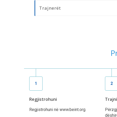
Trajnerët
Pr
1
2
Regjistrohuni
Trajn
Regjistrohuni në www.beint.org.
Përzgji
dëshir