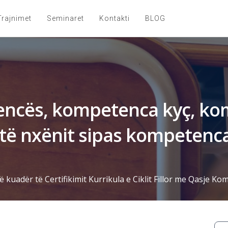
Trajnimet
Seminaret
Kontakti
BLOG
encës, kompetenca kyç, ko
të nxënit sipas kompetencav
ë kuadër të Certifikimit Kurrikula e Ciklit Fillor me Qasje K