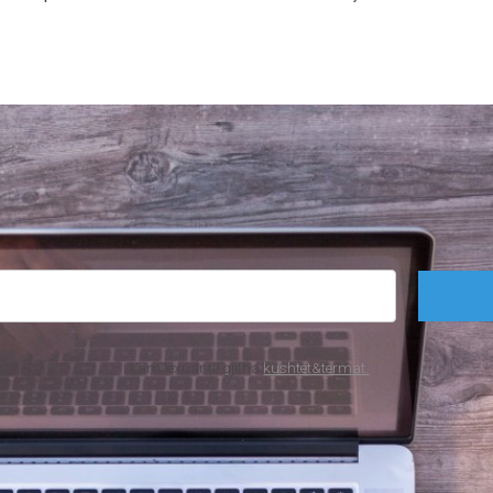
I kam lexuar të gjitha
kushtet&termat.