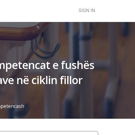
SIGN IN
mpetencat e fushës
e në ciklin fillor
ompetencash