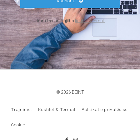
Abonohu
I kam lexuar të gjitha
kushtet&termat.
© 2026 BEINT
Trajnimet
Kushtet & Termat
Politikat e privatësisë
Cookie