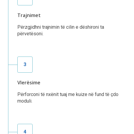
Trajnimet
Përzgjidhni trajnimin të cilin e dëshironi ta
përvetësoni.
3
Vlerësime
Përforconi të nxënit tuaj me kuize në fund të çdo
moduli.
4