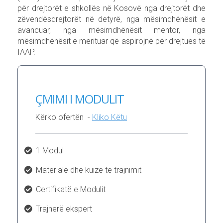
për drejtorët e shkollës në Kosovë nga drejtorët dhe
zëvendësdrejtorët në detyrë, nga mësimdhënësit e
avancuar, nga mësimdhënësit mentor, nga
mësimdhënësit e merituar që aspirojnë për drejtues të
IAAP.
ÇMIMI I MODULIT
Kërko ofertën -
Kliko Këtu
1 Modul
Materiale dhe kuize të trajnimit
Certifikatë e Modulit
Trajnerë ekspert