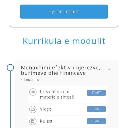
Hyr në trajnim
Kurrikula e modulit
Menaxhimi efektiv i njerëzve,
burimeve dhe financave
4 Lessons
Prezantimi dhe
START
materiale shtesë
Video
START
Kuizet
START