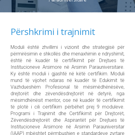
Përshkrimi i trajnimit
Moduli është zhvillimi i vizionit dhe strategjisë për
përmirësimin e shkollës dhe menaxhimin e ndryshimit,
është në kuadër të certifikimit për Drejtues të
Institucioneve Arsimore në Arsimin Parauniversitare.
Ky është moduli i gjashtë në këtë certifikim. Moduli
mund të vijohet ndaras në kuadër të Edukimit të
Vazhdueshëm Profesional të mësimëdhënësëve,
drejtorët dhe zëvendësdrejtorët në detyrë, nga
mësimdhënësit mentor, ose në kuadër të certifikimit
të plotë i cili certifikim përbëhet prej 9 moduleve.
Programi i Trajnimit dhe Certifikimit për Drejtorët,
Zëvendësdrejtorët dhe Aspirantët për Drejtues të
Institucioneve Arsimore në Arsimin Parauniversitar
(IAAP) mbështet përmbushjen e standardeve zyrtare