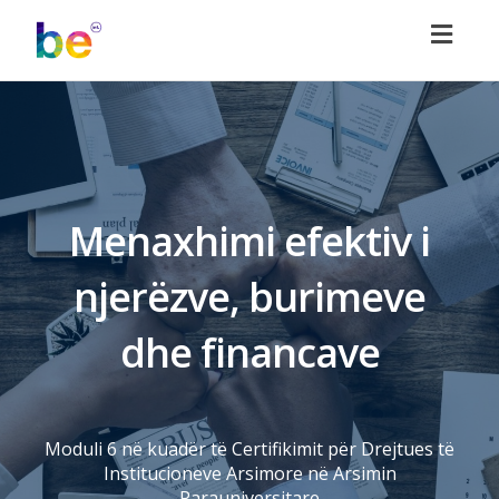
Toggl
naviga
Menaxhimi efektiv i
njerëzve, burimeve
dhe financave
Moduli 6 në kuadër të Certifikimit për Drejtues të
Institucioneve Arsimore në Arsimin
Parauniversitare